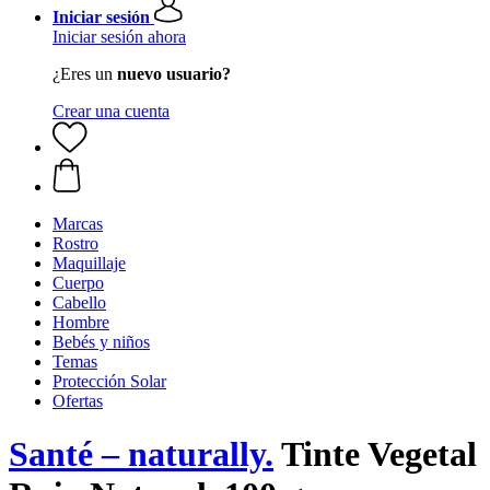
Iniciar sesión
Iniciar sesión ahora
¿Eres un
nuevo usuario?
Crear una cuenta
Marcas
Rostro
Maquillaje
Cuerpo
Cabello
Hombre
Bebés y niños
Temas
Protección Solar
Ofertas
Santé – naturally.
Tinte Vegetal