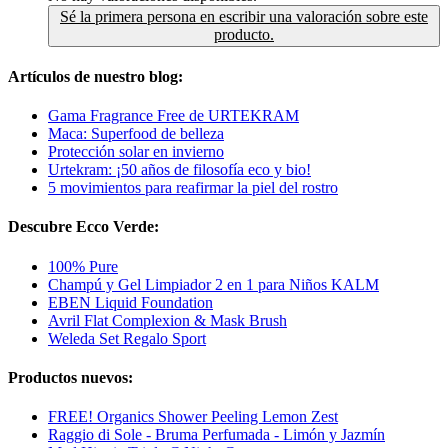
Sé la primera persona en escribir una valoración sobre este
producto.
Artículos de nuestro blog:
Gama Fragrance Free de URTEKRAM
Maca: Superfood de belleza
Protección solar en invierno
Urtekram: ¡50 años de filosofía eco y bio!
5 movimientos para reafirmar la piel del rostro
Descubre Ecco Verde:
100% Pure
Champú y Gel Limpiador 2 en 1 para Niños KALM
EBEN Liquid Foundation
Avril Flat Complexion & Mask Brush
Weleda Set Regalo Sport
Productos nuevos:
FREE! Organics Shower Peeling Lemon Zest
Raggio di Sole - Bruma Perfumada - Limón y Jazmín