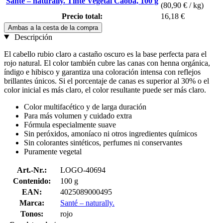
Santé – naturally. Tinte Vegetal Caoba, 100 g
(80,90 € / kg)
Precio total:
16,18 €
Ambas a la cesta de la compra
Descripción
El cabello rubio claro a castaño oscuro es la base perfecta para el
rojo natural. El color también cubre las canas con henna orgánica,
índigo e hibisco y garantiza una coloración intensa con reflejos
brillantes únicos. Si el porcentaje de canas es superior al 30% o el
color inicial es más claro, el color resultante puede ser más claro.
Color multifacético y de larga duración
Para más volumen y cuidado extra
Fórmula especialmente suave
Sin peróxidos, amoníaco ni otros ingredientes químicos
Sin colorantes sintéticos, perfumes ni conservantes
Puramente vegetal
Art.-Nr.:
LOGO-40694
Contenido:
100 g
EAN:
4025089000495
Marca:
Santé – naturally.
Tonos:
rojo