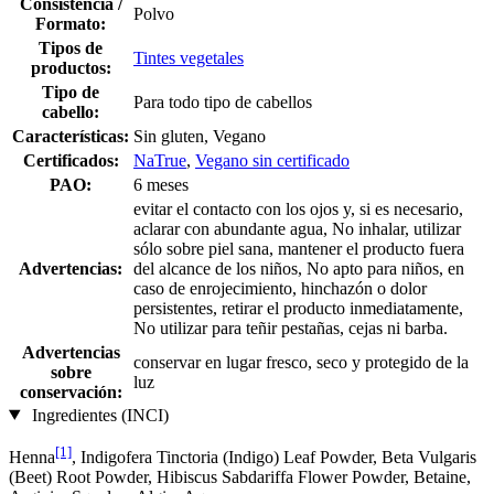
Consistencia /
Polvo
Formato:
Tipos de
Tintes vegetales
productos:
Tipo de
Para todo tipo de cabellos
cabello:
Características:
Sin gluten, Vegano
Certificados:
NaTrue
,
Vegano sin certificado
PAO:
6 meses
evitar el contacto con los ojos y, si es necesario,
aclarar con abundante agua, No inhalar, utilizar
sólo sobre piel sana, mantener el producto fuera
Advertencias:
del alcance de los niños, No apto para niños, en
caso de enrojecimiento, hinchazón o dolor
persistentes, retirar el producto inmediatamente,
No utilizar para teñir pestañas, cejas ni barba.
Advertencias
conservar en lugar fresco, seco y protegido de la
sobre
luz
conservación:
Ingredientes (INCI)
[1]
Henna
, Indigofera Tinctoria (Indigo) Leaf Powder, Beta Vulgaris
(Beet) Root Powder, Hibiscus Sabdariffa Flower Powder, Betaine,