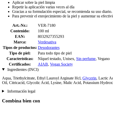
Aplicar sobre la piel limpia
Repetir la aplicación varias veces al día
Gracias a su formulación especial, se recomienda su uso diario.
Para prevenir el enrojecimiento de la piel y aumentar su efecti
Art.-Nr.:
VER-7180
Contenido:
100 ml
EAN:
8032927355293
Marca:
Verdesativa
Tipos de productos:
Desodorantes
Tipo de piel:
Para todo tipo de piel
Características:
Níquel testado, Unisex,
Sin perfume
, Vegano
Certificados:
AIAB
,
Vegan Society
Ingredientes (INCI)
Aqua, Triethylcitrate, Ethyl Lauroyl Arginate Hcl,
Glycerin
, Lactic 
Oil, Citricacid, Glycolic Acid, Lysine, Malic Acid, Potassium Hydro
Información legal
Combina bien con