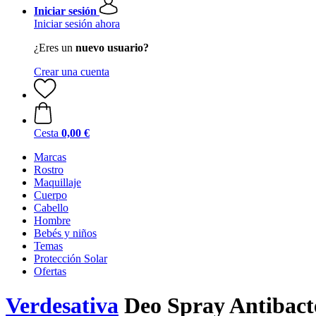
Iniciar sesión
Iniciar sesión ahora
¿Eres un
nuevo usuario?
Crear una cuenta
Cesta
0,00 €
Marcas
Rostro
Maquillaje
Cuerpo
Cabello
Hombre
Bebés y niños
Temas
Protección Solar
Ofertas
Verdesativa
Deo Spray Antibacte