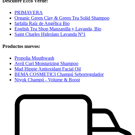
Descubre Ecco Verde:
PRIMAVERA
Organic Green Clay & Green Tea Solid Shampoo
farfalla Raíz de Angélica Bio
English Tea Shop Manzanilla y Lavanda, Bio
Saint Charles Hidrolato Lavanda Nº1
Productos nuevos:
Propolia Mouthwash
Avril Curl Moisturizing Shampoo
Mad Hippie Antioxidant Facial Oil
BEMA COSMETICI Champú Seborregulador
Niyok Champú - Volume & Boost