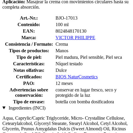
Aplicación:
Masajear la crema con movimientos circulares hasta su
completa absorción.
Art.-Nr.:
BJO-17013
Contenido:
100 ml
EAN:
8024848170130
Marca:
VICTOR PHILIPPE
Consistencia / Formato:
Crema
Tipos de productos:
Manos
Tipo de piel:
Piel madura, Piel sensible, Piel seca
Características:
Níquel testado
Notas olfativas:
Dulce
Certificados:
BIOS NaturCosmetics
PAO:
12 meses
Advertencias sobre
conservar en lugar fresco, seco y
conservación:
protegido de la luz
Tipo de envase:
botella con bomba dosificadora
Ingredientes (INCI)
Aqua, Caprylic/Capric Triglyceride, Micro- Crystalline Cellulose,
Cetearylalcohol, Glyceryl Stearate, Stearyl Alcohol, Cetyl Alcohol,
Glycerin, Prunus Amygdalus Dulcis (Sweet Almond) Oil, Ricinus