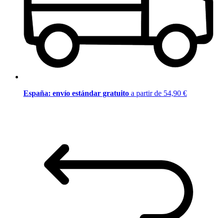
España: envío estándar gratuito
a partir de 54,90 €