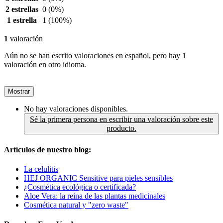
2 estrellas
0
(0%)
1 estrella
1
(100%)
1
valoración
Aún no se han escrito valoraciones en español, pero hay 1
valoración en otro idioma.
Mostrar
No hay valoraciones disponibles.
Sé la primera persona en escribir una valoración sobre este
producto.
Artículos de nuestro blog:
La celulitis
HEJ ORGANIC Sensitive para pieles sensibles
¿Cosmética ecológica o certificada?
Aloe Vera: la reina de las plantas medicinales
Cosmética natural y "zero waste"