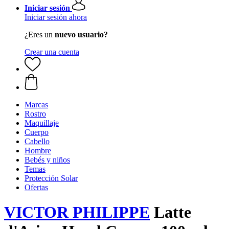
Iniciar sesión
Iniciar sesión ahora
¿Eres un
nuevo usuario?
Crear una cuenta
Marcas
Rostro
Maquillaje
Cuerpo
Cabello
Hombre
Bebés y niños
Temas
Protección Solar
Ofertas
VICTOR PHILIPPE
Latte