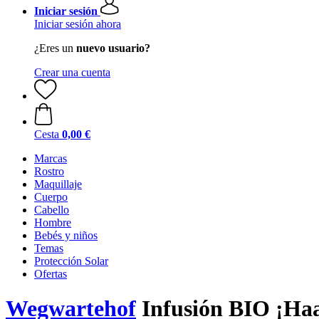
Iniciar sesión
Iniciar sesión ahora
¿Eres un
nuevo usuario?
Crear una cuenta
Cesta
0,00 €
Marcas
Rostro
Maquillaje
Cuerpo
Cabello
Hombre
Bebés y niños
Temas
Protección Solar
Ofertas
Wegwartehof
Infusión BIO ¡Haa-