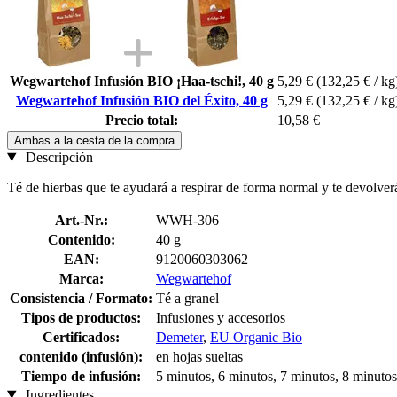
Wegwartehof Infusión BIO ¡Haa-tschi!, 40 g
5,29 €
(132,25 € / kg
Wegwartehof Infusión BIO del Éxito, 40 g
5,29 €
(132,25 € / kg
Precio total:
10,58 €
Ambas a la cesta de la compra
Descripción
Té de hierbas que te ayudará a respirar de forma normal y te devolverá 
Art.-Nr.:
WWH-306
Contenido:
40 g
EAN:
9120060303062
Marca:
Wegwartehof
Consistencia / Formato:
Té a granel
Tipos de productos:
Infusiones y accesorios
Certificados:
Demeter
,
EU Organic Bio
contenido (infusión):
en hojas sueltas
Tiempo de infusión:
5 minutos, 6 minutos, 7 minutos, 8 minutos
Ingredientes