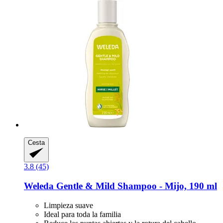
Cesta
3.8 (45)
Weleda
Gentle & Mild Shampoo -​ Mijo, 190 ml
Limpieza suave
Ideal para toda la familia