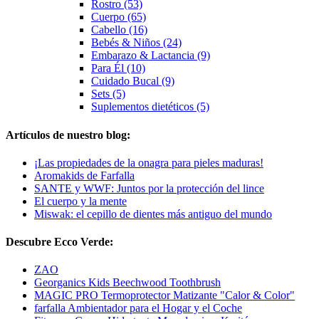
Rostro (53)
Cuerpo (65)
Cabello (16)
Bebés & Niños (24)
Embarazo & Lactancia (9)
Para Él (10)
Cuidado Bucal (9)
Sets (5)
Suplementos dietéticos (5)
Artículos de nuestro blog:
¡Las propiedades de la onagra para pieles maduras!
Aromakids de Farfalla
SANTE y WWF: Juntos por la protección del lince
El cuerpo y la mente
Miswak: el cepillo de dientes más antiguo del mundo
Descubre Ecco Verde:
ZAO
Georganics Kids Beechwood Toothbrush
MAGIC PRO Termoprotector Matizante "Calor & Color"
farfalla Ambientador para el Hogar y el Coche