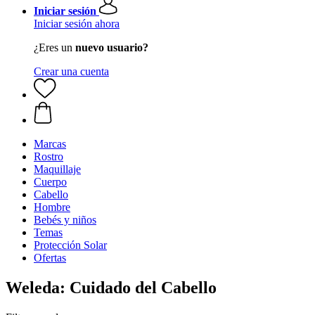
Iniciar sesión
Iniciar sesión ahora
¿Eres un
nuevo usuario?
Crear una cuenta
Marcas
Rostro
Maquillaje
Cuerpo
Cabello
Hombre
Bebés y niños
Temas
Protección Solar
Ofertas
Weleda: Cuidado del Cabello