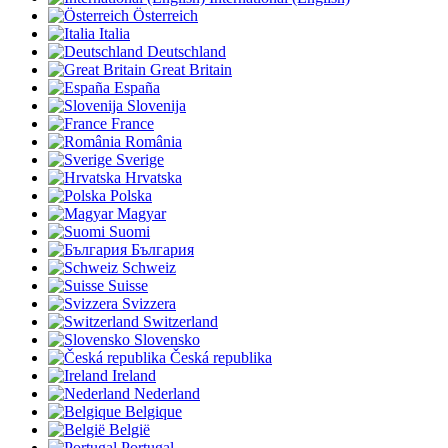
Österreich
Italia
Deutschland
Great Britain
España
Slovenija
France
România
Sverige
Hrvatska
Polska
Magyar
Suomi
България
Schweiz
Suisse
Svizzera
Switzerland
Slovensko
Česká republika
Ireland
Nederland
Belgique
België
Portugal