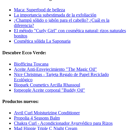
Maca: Superfood de belleza
La importancia subestimada de la exfoliación
¿Champú sólido o jabón para el cabello? ¿Cuál es la
diferencia?
El método "Curly Girl" con cosmética natural: rizos naturales
bonitos
Cosmética sólida La Saponaria
Descubre Ecco Verde:
Biofficina Toscana
Aceite Anti-Envejecimiento "The Magic Oil"
Nice Christmas - Tarjeta Regalo de Papel Reciclado
Ecológico
Biopark Cosmetics Arcilla Rhassoul
forpeople Aceite corporal "Buddy Oil"
Productos nuevos:
Avril Curl Moisturizing Conditioner
Propolia 4 Seasons Balm
Chakra Curl - Acondicionador Ayurvédico para Rizos
Mad Hippie Triple C Night Cream