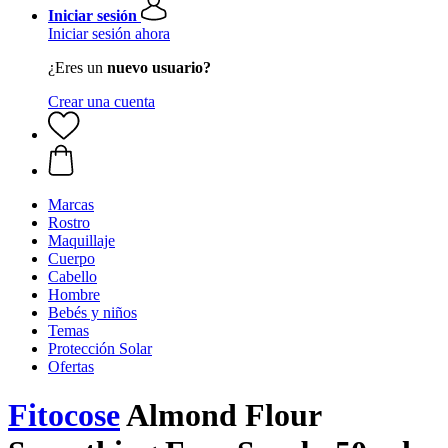
Iniciar sesión
Iniciar sesión ahora
¿Eres un
nuevo usuario?
Crear una cuenta
Marcas
Rostro
Maquillaje
Cuerpo
Cabello
Hombre
Bebés y niños
Temas
Protección Solar
Ofertas
Fitocose
Almond Flour