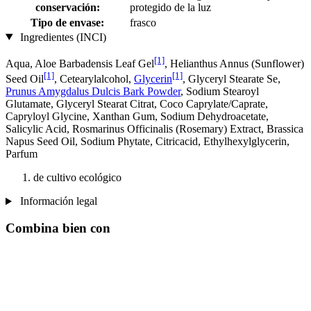
conservación:
protegido de la luz
Tipo de envase:
frasco
Ingredientes (INCI)
[1]
Aqua, Aloe Barbadensis Leaf Gel
, Helianthus Annus (Sunflower)
[1]
[1]
Seed Oil
, Cetearylalcohol,
Glycerin
, Glyceryl Stearate Se,
Prunus Amygdalus Dulcis Bark Powder
, Sodium Stearoyl
Glutamate, Glyceryl Stearat Citrat, Coco Caprylate/Caprate,
Capryloyl Glycine, Xanthan Gum, Sodium Dehydroacetate,
Salicylic Acid, Rosmarinus Officinalis (Rosemary) Extract, Brassica
Napus Seed Oil, Sodium Phytate, Citricacid, Ethylhexylglycerin,
Parfum
de cultivo ecológico
Información legal
Combina bien con