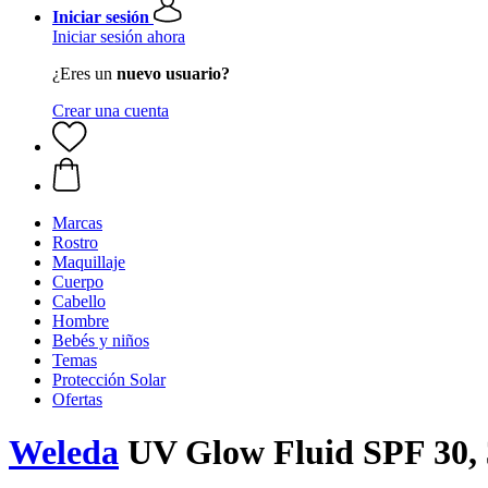
Iniciar sesión
Iniciar sesión ahora
¿Eres un
nuevo usuario?
Crear una cuenta
Marcas
Rostro
Maquillaje
Cuerpo
Cabello
Hombre
Bebés y niños
Temas
Protección Solar
Ofertas
Weleda
UV Glow Fluid SPF 30, 