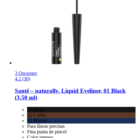
3 Opciones
4.2 (30)
Santé – naturally.
Liquid Eyeliner, 01 Black
(3,50 ml)
01 Black
02 Coffee
03 Marine
Para líneas precisas
Fina punta de pincel
Color intenso