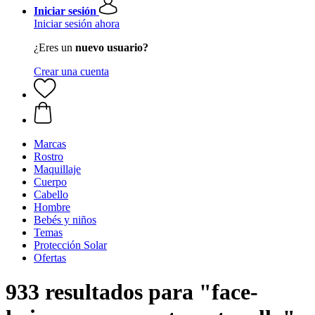
Iniciar sesión
Iniciar sesión ahora
¿Eres un
nuevo usuario?
Crear una cuenta
Marcas
Rostro
Maquillaje
Cuerpo
Cabello
Hombre
Bebés y niños
Temas
Protección Solar
Ofertas
933 resultados para "face-