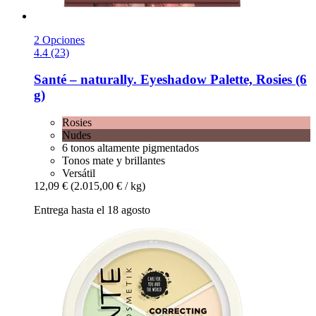
2 Opciones
4.4 (23)
Santé – naturally.
Eyeshadow Palette, Rosies (6
g)
Rosies
Nudes
6 tonos altamente pigmentados
Tonos mate y brillantes
Versátil
12,09 €
(2.015,00 € / kg)
Entrega hasta el 18 agosto