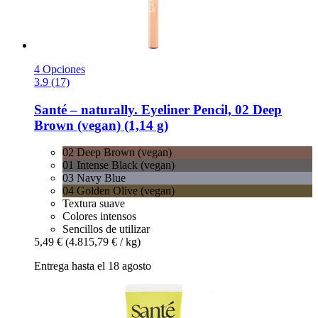
4 Opciones
3.9 (17)
Santé – naturally.
Eyeliner Pencil, 02 Deep
Brown (vegan) (1,14 g)
02 Deep Brown (vegan)
01 Intense Black (vegan)
03 Navy Blue
04 Golden Olive (vegan)
Textura suave
Colores intensos
Sencillos de utilizar
5,49 €
(4.815,79 € / kg)
Entrega hasta el 18 agosto